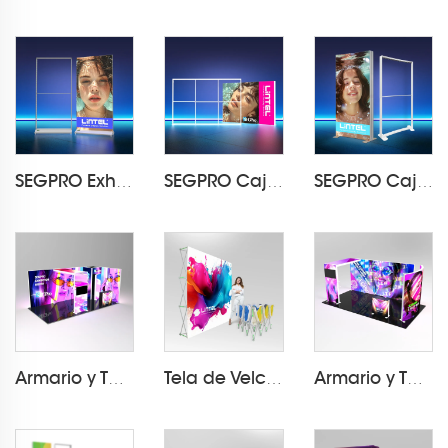
SEGPRO Exhibidor de Caja de Luz de Tela Recargable LT-ALF85-T3
SEGPRO Caja de Luz Modular PVC LT-PLF120 3000*2000mm
SEGPRO Caja de Luz Curva de Tela LT-PLF120 1000*2000mm
Armario y TV pabellón 3*6 SEGPRO
Tela de Velcro Pop Up Display LT-09L2-A
Armario y TV pabellón 3*6 SEGPRO