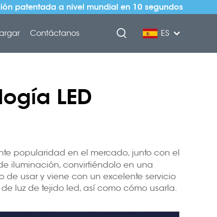
ión patentada a nivel mundial en 10 segundos
argar
Contáctanos
ES
logía LED
nte popularidad en el mercado, junto con el
 de iluminación, convirtiéndolo en una
o de usar y viene con un excelente servicio
 de luz de tejido led, así como cómo usarla.