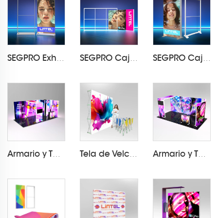
SEGPRO Exhibidor de Caja de Luz de Tela Recargable LT-ALF85-T3
SEGPRO Caja de Luz Modular PVC LT-PLF120 3000*2000mm
SEGPRO Caja de Luz Curva de Tela LT-PLF120 1000*2000mm
Armario y TV pabellón 3*6 SEGPRO
Tela de Velcro Pop Up Display LT-09L2-A
Armario y TV pabellón 3*6 SEGPRO