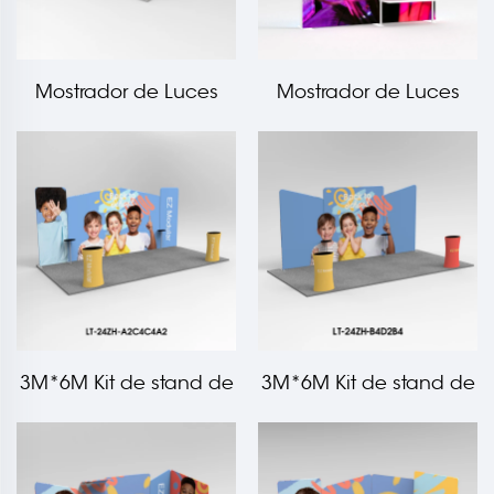
Mostrador de Luces
Mostrador de Luces
SEGPRO Torre Twister
SEGPRO con Estantería
3M*6M Kit de stand de
3M*6M Kit de stand de
feria comercial con
feria comercial con
tela tensada LT-24ZH-
tela tensada LT-24ZH-
A2C4C4A2
B4D2B4