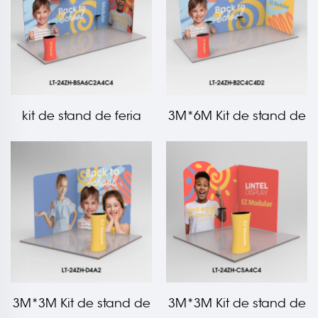
kit de stand de feria
3M*6M Kit de stand de
con tela bajo tensión
feria de tela tensada
de 3M*6M LT-24ZH-
LT-24ZH-B2C4C4D2
B5A6C2A4C4
3M*3M Kit de stand de
3M*3M Kit de stand de