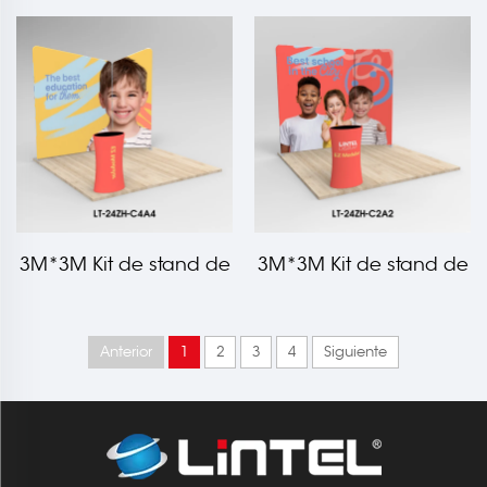
feria de tela tensada
feria de tela tensada
LT-24ZH-D4A2
LT-24ZH-C5A4C4
3M*3M Kit de stand de
3M*3M Kit de stand de
feria de tela tensada
feria de tela tensada
LT-24ZH-C4A4
LT-24ZH-C2A2
Anterior
1
2
3
4
Siguiente