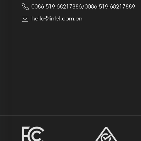
0086-519-68217886
/
0086-519-68217889
hello@lintel.com.cn