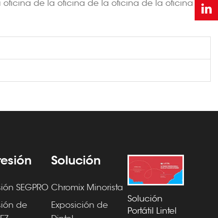
a oficina de la oficina de la oficina de la oficina de
esión
Solución
sión SEGPRO
Chromix Minorista
Solución
sión de
Exposición de
Portátil Lintel