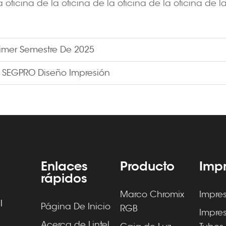
a oficina de la oficina de la oficina de la oficina de l
Primer Semestre De 2025
 SEGPRO Diseño Impresión
Enlaces
Producto
Impr
rápidos
Marco Chromix
Impre
l
Página De Inicio
RGB
Impre
Acerca de Lintel