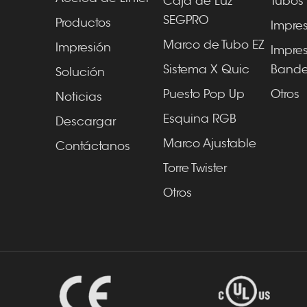
Caja de Luz
Tubos 
SEGPRO
Productos
Impre
Marco de Tubo EZ
Impresión
Impre
Sistema X Quic
Bande
Solución
Puesto Pop Up
Otros
Noticias
Esquina RGB
Descargar
Marco Ajustable
Contáctanos
Torre Twister
Otros