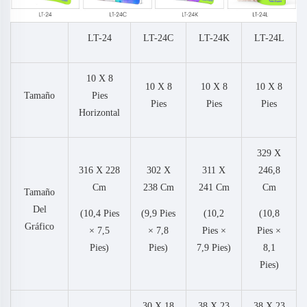
LT-24
LT-24C
LT-24K
LT-24L
10 X 8
10 X 8
10 X 8
10 X 8
Tamaño
Pies
Pies
Pies
Pies
Horizontal
329 X
316 X 228
302 X
311 X
246,8
Cm
238 Cm
241 Cm
Cm
Tamaño
Del
(10,4 Pies
(9,9 Pies
(10,2
(10,8
Gráfico
× 7,5
× 7,8
Pies ×
Pies ×
Pies)
Pies)
7,9 Pies)
8,1
Pies)
30 X 18
38 X 23
38 X 23