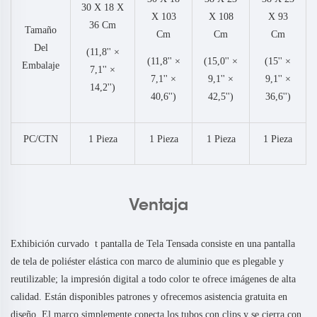
30 X 18 X
X 103
X 108
X 93
36 Cm
Tamaño
Cm
Cm
Cm
Del
(11,8'' ×
(11,8'' ×
(15,0'' ×
(15'' ×
Embalaje
7,1'' ×
7,1'' ×
9,1'' ×
9,1'' ×
14,2'')
40,6'')
42,5'')
36,6'')
PC/CTN
1 Pieza
1 Pieza
1 Pieza
1 Pieza
Ventaja
Exhibición
curvado
t
pantalla de Tela Tensada consiste en una pantalla
de tela de poliéster elástica con marco de aluminio que es plegable y
reutilizable; la impresión digital a todo color te ofrece imágenes de alta
calidad. Están disponibles patrones y ofrecemos asistencia gratuita en
diseño. El marco simplemente conecta los tubos con clips y se cierra con