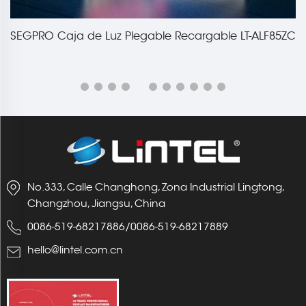
SEGPRO Caja de Luz Plegable Recargable LT-ALF85ZC
No.333, Calle Changhong, Zona Industrial Lingtong,
Changzhou, Jiangsu, China
0086-519-68217886
/
0086-519-68217889
hello@lintel.com.cn